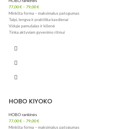
HOBO rankinės
77,00
€
–
79,00
€
Minkšta forma – maksimalus patogumas
Talpi, lengva ir praktiška kasdienai
Viduje pamušalas ir kišenė
Tinka aktyviam gyvenimo ritmui
HOBO KIYOKO
HOBO rankinės
77,00
€
–
79,00
€
Minkšta forma – maksimalus patogumas