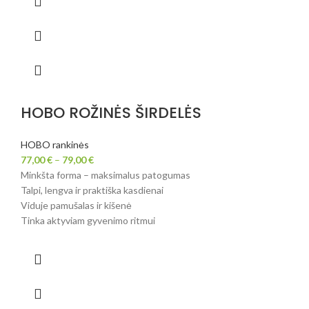
HOBO ROŽINĖS ŠIRDELĖS
HOBO rankinės
77,00
€
–
79,00
€
Minkšta forma – maksimalus patogumas
Talpi, lengva ir praktiška kasdienai
Viduje pamušalas ir kišenė
Tinka aktyviam gyvenimo ritmui