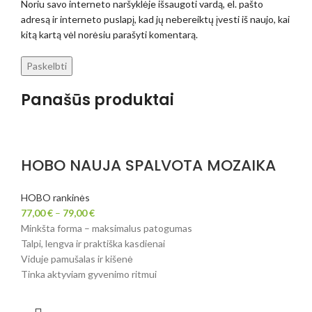
Noriu savo interneto naršyklėje išsaugoti vardą, el. pašto
adresą ir interneto puslapį, kad jų nebereiktų įvesti iš naujo, kai
kitą kartą vėl norėsiu parašyti komentarą.
Panašūs produktai
HOBO NAUJA SPALVOTA MOZAIKA
HOBO rankinės
77,00
€
–
79,00
€
Minkšta forma – maksimalus patogumas
Talpi, lengva ir praktiška kasdienai
Viduje pamušalas ir kišenė
Tinka aktyviam gyvenimo ritmui