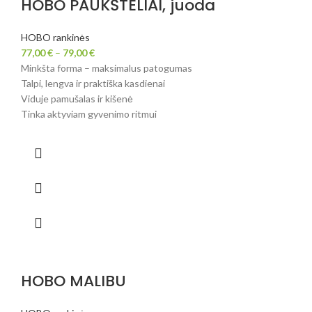
HOBO PAUKŠTELIAI, juoda
HOBO rankinės
77,00
€
–
79,00
€
Minkšta forma – maksimalus patogumas
Talpi, lengva ir praktiška kasdienai
Viduje pamušalas ir kišenė
Tinka aktyviam gyvenimo ritmui
HOBO MALIBU