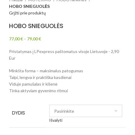
HOBO SNIEGUOLĖS
Grįžti prie produktų
HOBO SNIEGUOLĖS
77,00
€
–
79,00
€
Pristatymas į LPexpress paštomatus visoje Lietuvoje - 2,90
Eur
Minkšta forma – maksimalus patogumas
Talpi, lengva ir praktiška kasdienai
Viduje pamušalas ir kišenė
Tinka aktyviam gyvenimo ritmui
DYDIS
Išvalyti