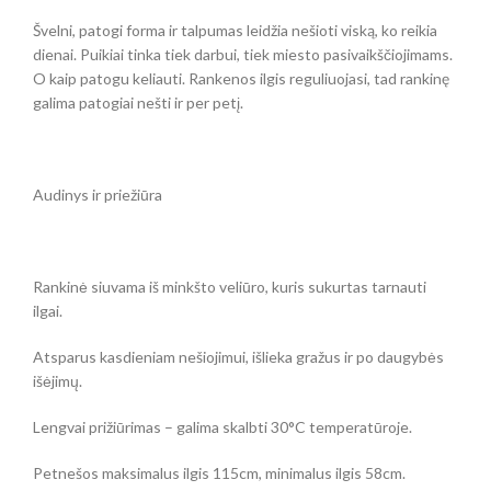
Švelni, patogi forma ir talpumas leidžia nešioti viską, ko reikia
dienai. Puikiai tinka tiek darbui, tiek miesto pasivaikščiojimams.
O kaip patogu keliauti. Rankenos ilgis reguliuojasi, tad rankinę
galima patogiai nešti ir per petį.
Audinys ir priežiūra
Rankinė siuvama iš minkšto veliūro, kuris sukurtas tarnauti
ilgai.
Atsparus kasdieniam nešiojimui, išlieka gražus ir po daugybės
išėjimų.
Lengvai prižiūrimas – galima skalbti 30°C temperatūroje.
Petnešos maksimalus ilgis 115cm, minimalus ilgis 58cm.