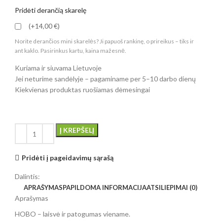
Pridėti derančią skarelę
(+14,00 €)
Norite derančios mini skarelės? Ji papuoš rankinę, o prireikus – tiks ir
ant kaklo. Pasirinkus kartu, kaina mažesnė.
Kuriama ir siuvama Lietuvoje
Jei neturime sandėlyje – pagaminame per 5–10 darbo dienų
Kiekvienas produktas ruošiamas dėmesingai
Į KREPŠELĮ
Pridėti į pageidavimų sąrašą
Dalintis:
APRAŠYMAS
PAPILDOMA INFORMACIJA
ATSILIEPIMAI (0)
Aprašymas
HOBO – laisvė ir patogumas viename.