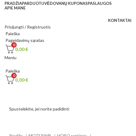
PRADŽIA
PARDUOTUVĖ
DOVANŲ KUPONAS
PASLAUGOS
APIE MANE
KONTAKTAI
Prisijungti / Registruotis
Paieška
Pageidavimų sąrašas
0
0,00
€
Meniu
Paieška
0
0,00
€
Spustelėkite, jei norite padidinti
Pradžia
MOTERIMS
HOBO rankinės