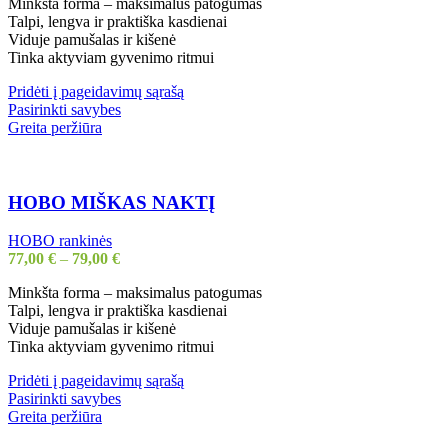
Minkšta forma – maksimalus patogumas
the
Talpi, lengva ir praktiška kasdienai
product
Viduje pamušalas ir kišenė
page
Tinka aktyviam gyvenimo ritmui
Pridėti į pageidavimų sąrašą
This
Pasirinkti savybes
product
Greita peržiūra
has
multiple
variants.
The
HOBO MIŠKAS NAKTĮ
options
may
HOBO rankinės
be
77,00
€
–
79,00
€
chosen
on
Minkšta forma – maksimalus patogumas
the
Talpi, lengva ir praktiška kasdienai
product
Viduje pamušalas ir kišenė
page
Tinka aktyviam gyvenimo ritmui
Pridėti į pageidavimų sąrašą
This
Pasirinkti savybes
product
Greita peržiūra
has