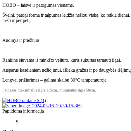
HOBO – laisvė ir patogumas viename.
Švelni, patogi forma ir talpumas leidžia nešioti viską, ko reikia dienai
nešti ir per petį.
Audinys ir priežiūra
Rankinė siuvama iš minkšto veliūro, kuris sukurtas tarnauti ilgai.
Atsparus kasdieniam nešiojimui, išlieka gražus ir po daugybės išėjimų
Lengvai prižiūrimas – galima skalbti 30°C temperatūroje.
Petnešos maksimalus ilgis 115cm, minimalus ilgis 58cm.
Papildoma informacija
S