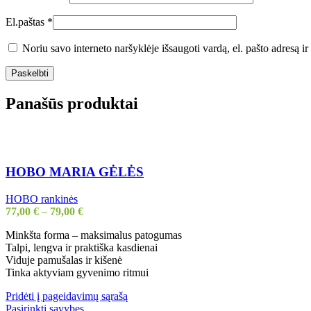
El.paštas
*
Noriu savo interneto naršyklėje išsaugoti vardą, el. pašto adresą ir 
Panašūs produktai
HOBO MARIA GĖLĖS
HOBO rankinės
77,00
€
–
79,00
€
Minkšta forma – maksimalus patogumas
Talpi, lengva ir praktiška kasdienai
Viduje pamušalas ir kišenė
Tinka aktyviam gyvenimo ritmui
Pridėti į pageidavimų sąrašą
This
Pasirinkti savybes