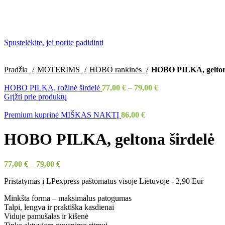
Spustelėkite, jei norite padidinti
Pradžia
MOTERIMS
HOBO rankinės
HOBO PILKA, geltona
HOBO PILKA, rožinė širdelė
77,00
€
–
79,00
€
Grįžti prie produktų
Premium kuprinė MIŠKAS NAKTĮ
86,00
€
HOBO PILKA, geltona širdelė
77,00
€
–
79,00
€
Pristatymas į LPexpress paštomatus visoje Lietuvoje - 2,90 Eur
Minkšta forma – maksimalus patogumas
Talpi, lengva ir praktiška kasdienai
Viduje pamušalas ir kišenė