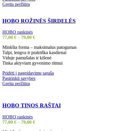
product
Greita peržiūra
has
multiple
variants.
HOBO ROŽINĖS ŠIRDELĖS
The
options
HOBO rankinės
may
77,00
€
–
79,00
€
be
chosen
Minkšta forma – maksimalus patogumas
on
Talpi, lengva ir praktiška kasdienai
the
Viduje pamušalas ir kišenė
product
Tinka aktyviam gyvenimo ritmui
page
Pridėti į pageidavimų sąrašą
This
Pasirinkti savybes
product
Greita peržiūra
has
multiple
variants.
The
HOBO TINOS RAŠTAI
options
may
HOBO rankinės
be
77,00
€
–
79,00
€
chosen
on