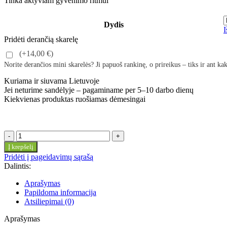
Tinka aktyviam gyvenimo ritmui
Dydis
I
Pridėti derančią skarelę
(+14,00 €)
Norite derančios mini skarelės? Ji papuoš rankinę, o prireikus – tiks ir ant ka
Kuriama ir siuvama Lietuvoje
Jei neturime sandėlyje – pagaminame per 5–10 darbo dienų
Kiekvienas produktas ruošiamas dėmesingai
produkto
kiekis:
Į krepšelį
HOBO
Pridėti į pageidavimų sąrašą
PILKA,
Dalintis:
geltona
širdelė
Aprašymas
Papildoma informacija
Atsiliepimai (0)
Aprašymas