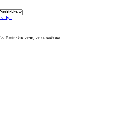
švalyti
klo. Pasirinkus kartu, kaina mažesnė.