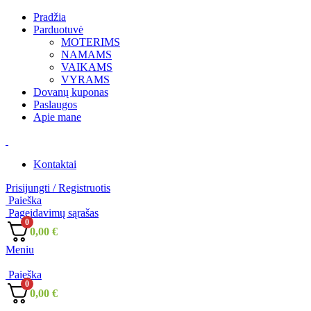
Pradžia
Parduotuvė
MOTERIMS
NAMAMS
VAIKAMS
VYRAMS
Dovanų kuponas
Paslaugos
Apie mane
Kontaktai
Prisijungti / Registruotis
Paieška
Pageidavimų sąrašas
0
0,00
€
Meniu
Paieška
0
0,00
€