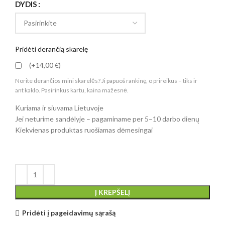
DYDIS
Pridėti derančią skarelę
(+14,00 €)
Norite derančios mini skarelės? Ji papuoš rankinę, o prireikus – tiks ir
ant kaklo. Pasirinkus kartu, kaina mažesnė.
Kuriama ir siuvama Lietuvoje
Jei neturime sandėlyje – pagaminame per 5–10 darbo dienų
Kiekvienas produktas ruošiamas dėmesingai
Į KREPŠELĮ
Pridėti į pageidavimų sąrašą