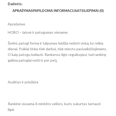
Dalintis:
APRAŠYMAS
PAPILDOMA INFORMACIJA
ATSILIEPIMAI (0)
Aprašymas
HOBO – laisvė ir patogumas viename.
Švelni, patogi forma ir talpumas leidžia nešioti viską, ko reikia
dienai. Puikiai tinka tiek darbui, tiek miesto pasivaikščiojimams.
O kaip patogu keliauti. Rankenos ilgis reguliuojasi, tad rankinę
galima patogiai nešti ir per petį.
Audinys ir priežiūra
Rankinė siuvama iš minkšto veliūro, kuris sukurtas tarnauti
ilgai.