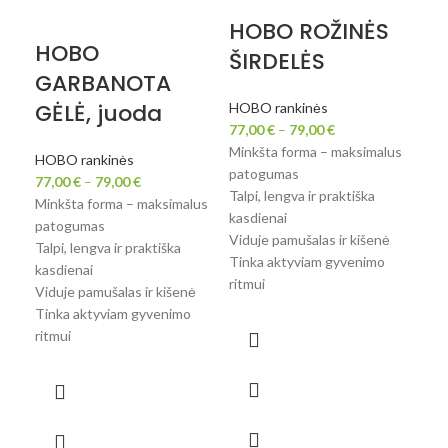
HOBO ROŽINĖS
HOBO
H
ŠIRDELĖS
GARBANOTA
R
GĖLĖ, juoda
HOBO rankinės
77,00
€
–
79,00
€
HOB
Minkšta forma – maksimalus
77,
HOBO rankinės
patogumas
Min
77,00
€
–
79,00
€
Talpi, lengva ir praktiška
pat
Minkšta forma – maksimalus
kasdienai
Talp
patogumas
Viduje pamušalas ir kišenė
kas
Talpi, lengva ir praktiška
Tinka aktyviam gyvenimo
Vidu
kasdienai
ritmui
Tin
Viduje pamušalas ir kišenė
ritm
Tinka aktyviam gyvenimo
ritmui