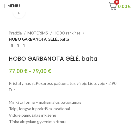
0
0,00
€
MENIU
Spustelėkite, jei norite padidinti
Pradžia
MOTERIMS
HOBO rankinės
HOBO GARBANOTA GĖLĖ, balta
HOBO GARBANOTA GĖLĖ, balta
77,00
€
–
79,00
€
Pristatymas į LPexpress paštomatus visoje Lietuvoje - 2,90
Eur
Minkšta forma – maksimalus patogumas
Talpi, lengva ir praktiška kasdienai
Viduje pamušalas ir kišenė
Tinka aktyviam gyvenimo ritmui